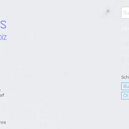
Me
Por
Die
Pro
Son
Sch
Bu
e
rf
Öl
hre