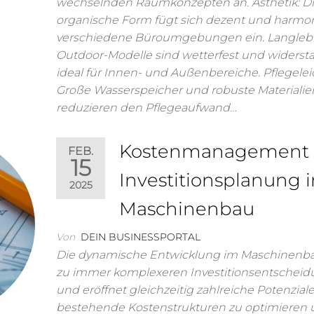
wechselnden Raumkonzepten an. Ästhetik: D
organische Form fügt sich dezent und harmon
verschiedene Büroumgebungen ein. Langlebi
Outdoor-Modelle sind wetterfest und widersta
ideal für Innen- und Außenbereiche. Pflegeleic
Große Wasserspeicher und robuste Materialie
reduzieren den Pflegeaufwand…
Kostenmanagement
FEB.
15
Investitionsplanung 
2025
Maschinenbau
Von
DEIN BUSINESSPORTAL
Die dynamische Entwicklung im Maschinenba
zu immer komplexeren Investitionsentschei
und eröffnet gleichzeitig zahlreiche Potenziale
bestehende Kostenstrukturen zu optimieren