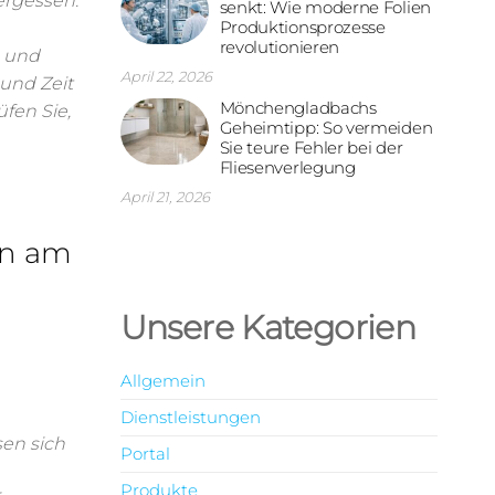
ergessen.
senkt: Wie moderne Folien
Produktionsprozesse
revolutionieren
e und
April 22, 2026
und Zeit
Mönchengladbachs
üfen Sie,
Geheimtipp: So vermeiden
Sie teure Fehler bei der
Fliesenverlegung
April 21, 2026
en am
Unsere Kategorien
Allgemein
Dienstleistungen
sen sich
Portal
Produkte