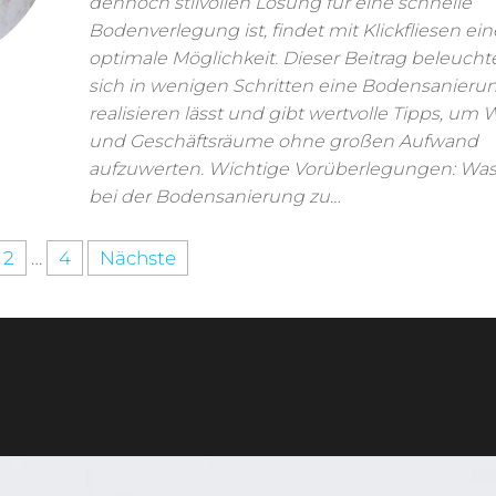
dennoch stilvollen Lösung für eine schnelle
Bodenverlegung ist, findet mit Klickfliesen ein
optimale Möglichkeit. Dieser Beitrag beleuchte
sich in wenigen Schritten eine Bodensanieru
realisieren lässt und gibt wertvolle Tipps, um
und Geschäftsräume ohne großen Aufwand
aufzuwerten. Wichtige Vorüberlegungen: Was 
bei der Bodensanierung zu…
2
…
4
Nächste