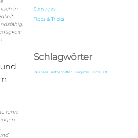
ie
isch in
Sonstiges
gkeit:
Tipps & Tricks
ndsfähig,
htigkeit:
n
Schlagwörter
 und
Business
Katzenfutter
Magazin
Tarps
Öl
im
u führt
dungen
,
 und