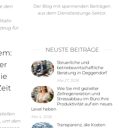
Der Blog mit spannenden Beiträgen
ie den
aus dem Dienstleistungs-Sektor.
e
itativ
zeug für
NEUSTE BEITRÄGE
em:
Steuerliche und
er
betriebswirtschaftliche
Beratung in Deggendorf
ie
Mai 27, 2026
eit
Wie Sie mit gezielter
Zellregeneration und
Stressabbau im Büro Ihre
Produktivität auf ein neues
Level heben
stellen
Mai 4, 2026
n, um den
Transparenz, die Kosten