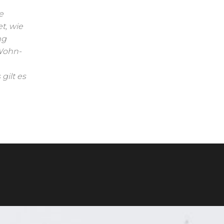
e
t, wie
ng
 Wohn-
gilt es