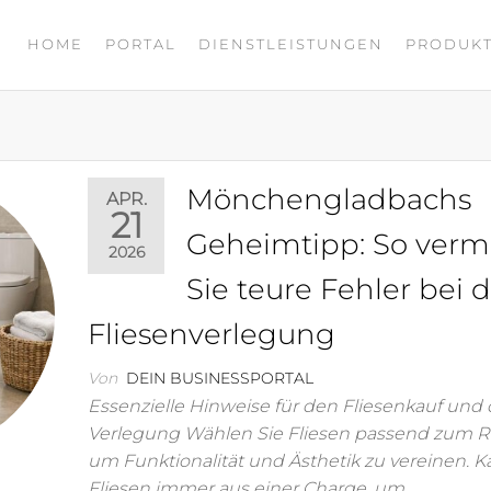
HOME
PORTAL
DIENSTLEISTUNGEN
PRODUK
TAL
Mönchengladbachs
APR.
21
Geheimtipp: So ver
2026
Sie teure Fehler bei 
Fliesenverlegung
Von
DEIN BUSINESSPORTAL
Essenzielle Hinweise für den Fliesenkauf und 
Verlegung Wählen Sie Fliesen passend zum 
um Funktionalität und Ästhetik zu vereinen. K
Fliesen immer aus einer Charge, um