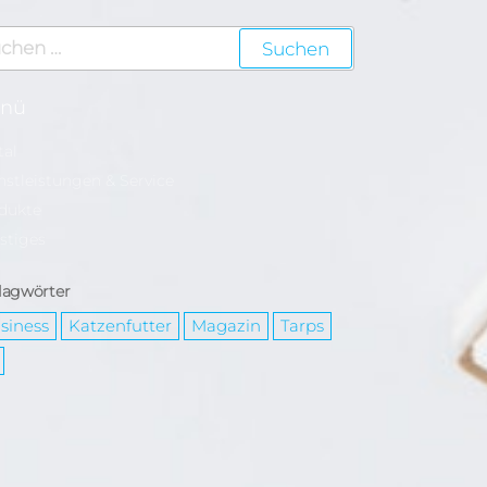
nü
tal
nstleistungen & Service
dukte
stiges
lagwörter
siness
Katzenfutter
Magazin
Tarps