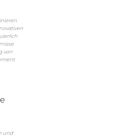
nieren
nnovativen
ierlich
rnisse
g von
gement
ne
n und