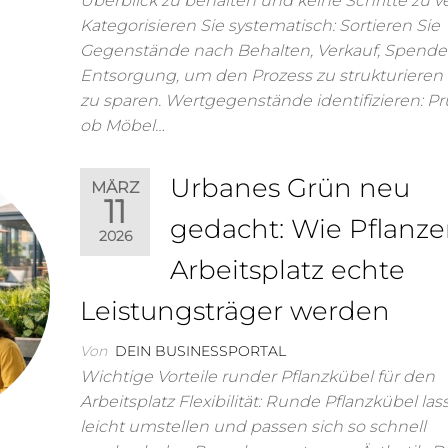
Überblick zu behalten und keine Schritte zu v
Kategorisieren Sie systematisch: Sortieren Sie
Gegenstände nach Behalten, Verkauf, Spend
Entsorgung, um den Prozess zu strukturieren 
zu sparen. Wertgegenstände identifizieren: Pr
ob Möbel…
Urbanes Grün neu
MÄRZ
11
gedacht: Wie Pflanz
2026
Arbeitsplatz echte
Leistungsträger werden
Von
DEIN BUSINESSPORTAL
Wichtige Vorteile runder Pflanzkübel für den
Arbeitsplatz Flexibilität: Runde Pflanzkübel las
leicht umstellen und passen sich so schnell