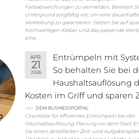
Farbabweichungen zu vermeiden. Bereiten S
Untergrund sorgfältig vor, um eine dauerhaft
Verklebung zu garantieren. Setzen Sie auf qual
hochwertigen Kleber und das passende Werk
eine…
Entrümpeln mit Syst
APR.
21
So behalten Sie bei d
2026
Haushaltsauflösung d
Kosten im Griff und sparen Z
Von
DEIN BUSINESSPORTAL
Checkliste für effizientes Entrümpeln bei der
Haushaltsauflösung Planung vor dem Start: Er
Sie einen detaillierten Zeit- und Aufgabenpla